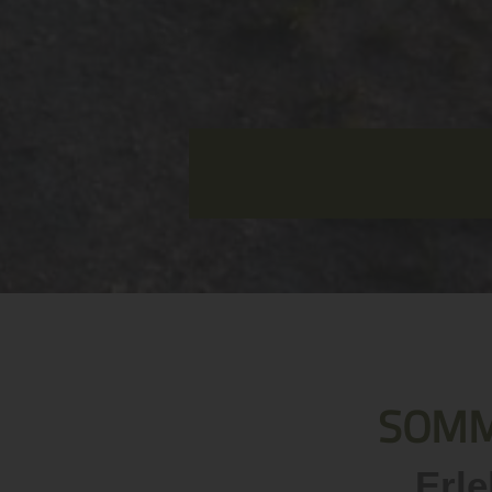
SOMM
Erl