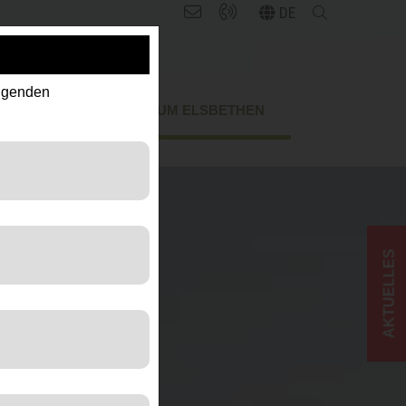
DE
olgenden
RONOMIE
RUND UM ELSBETHEN
AKTUELLES
 der Besucher die
 der Website zu