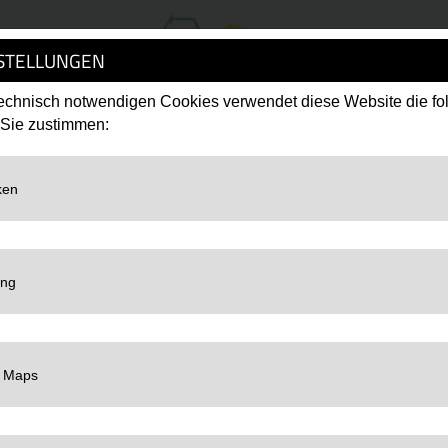
STELLUNGEN
chnisch notwendigen Cookies verwendet diese Website die f
GAST
 Sie zustimmen:
ÜNFTE
LC
det Google Analytics zur Website-Analysen. Erzeugt statistische Daten darüber, wie
LC
ng:
https://policies.google.com/privacy
et Google TagManager um personalisierte Nutzerdaten für Online-Werbezwecke in
LC
ng:
https://policies.google.com/privacy