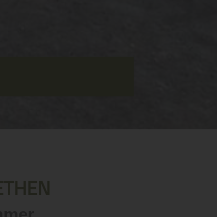
ETHEN
mmer