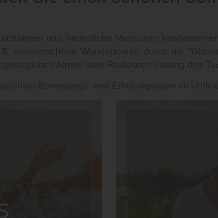
urchatmen und freundliche Menschen kennenlernen. H
, z.B. wunderschöne Wandertouren durch die "Glase
rsprünglichen Almen oder Radtouren entlang des T
türlichste Bewegungs- und Erholungsraum im Umfeld 