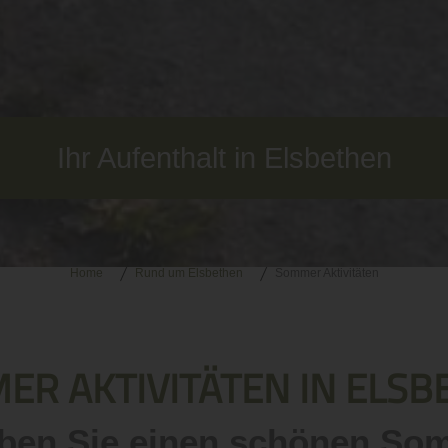
Ihr Aufenthalt in Elsbethen
Home
Rund um Elsbethen
Sommer Aktivitäten
ER AKTIVITÄTEN IN ELSB
eben Sie einen schönen So