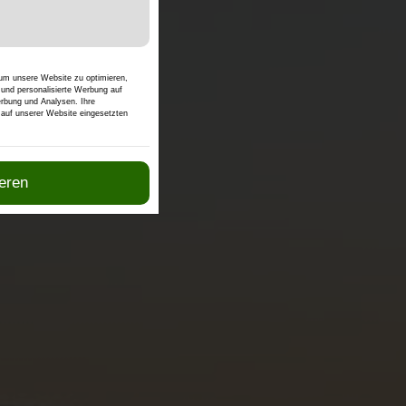
tzung der Karten-
 um unsere Website zu optimieren,
n und personalisierte Werbung auf
erbung und Analysen. Ihre
n auf unserer Website eingesetzten
ieren