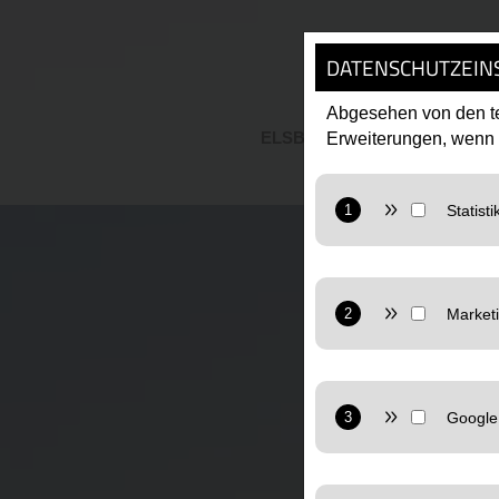
DATENSCHUTZEIN
Abgesehen von den te
Erweiterungen, wenn
ELSBETHEN
UNTERK
Anbieter: Google L
Statistiken: Verwen
Website nutzt.
Anbieter: Google L
Datenschutzerkläru
Marketing: Verwend
nutzen.
Anbieter: Google L
Datenschutzerkläru