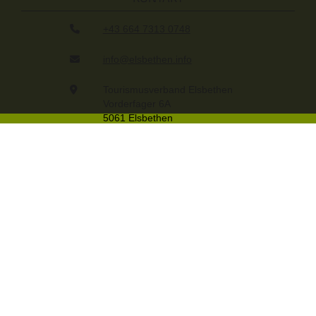
+43 664 7313 0748
info@elsbethen.info
Tourismusverband Elsbethen
Vorderfager 6A
5061 Elsbethen
KONTAKTZEITEN
Leider haben wir kein Tourismusbüro!
Sie können uns aber jederzeit per Telefon oder
Kontaktformular erreichen!
#VISITELSBETHEN