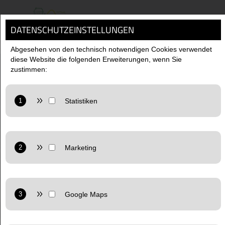
DATENSCHUTZEINSTELLUNGEN
MENÜ
Abgesehen von den technisch notwendigen Cookies verwendet
diese Website die folgenden Erweiterungen, wenn Sie
zustimmen:
AKTUELLES
Anbieter: Google LLC
Statistiken: Verwendet Google Analytics zur Website-
Analysen. Erzeugt statistische Daten darüber, wie der
Besucher die Website nutzt.
Anbieter: Google LLC
Datenschutzerklärung:
https://policies.google.com/privacy
Marketing: Verwendet Google TagManager um
personalisierte Nutzerdaten für Online-Werbezwecke in der
Website zu nutzen.
Anbieter: Google LLC