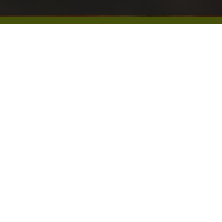
Kontakt & Anfahrt
Barrierefreiheit
Datenschutz
Impressum
Elsbethen bei Salzburg
KONTAKT
+43 664 7313 0748
info@elsbethen.info
Tourismusverband Elsbethen
Vorderfager 6A
5061 Elsbethen