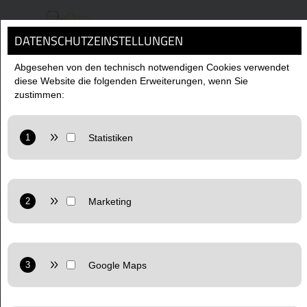
DATENSCHUTZEINSTELLUNGEN
MENÜ
Abgesehen von den technisch notwendigen Cookies verwendet
diese Website die folgenden Erweiterungen, wenn Sie
zustimmen:
AKTUELLES
Anbieter: Google LLC
Statistiken: Verwendet Google Analytics zur Website-
Analysen. Erzeugt statistische Daten darüber, wie der
Besucher die Website nutzt.
Anbieter: Google LLC
Datenschutzerklärung:
https://policies.google.com/privacy
Marketing: Verwendet Google TagManager um
personalisierte Nutzerdaten für Online-Werbezwecke in der
Website zu nutzen.
Anbieter: Google LLC